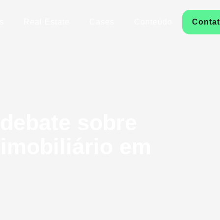
s
Real Estate
Cases
Conteúdo
Conta
 debate sobre
imobiliário em