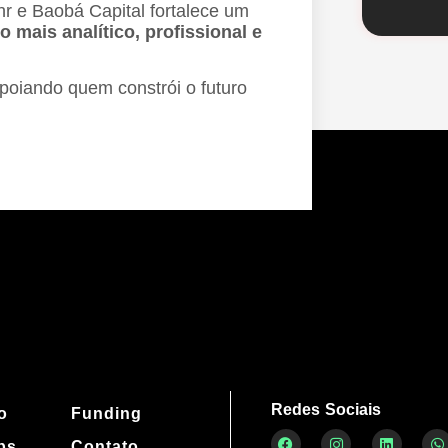
r e Baobá Capital fortalece um
 mais analítico, profissional e
poiando quem constrói o futuro
Redes Sociais
o
Funding
bs
Contato