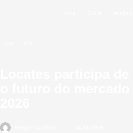
Home
Sobre
Analytic
Home
Blog
Locates participa de
o futuro do mercado 
2026
Felipe Pazolini
14/11/2025