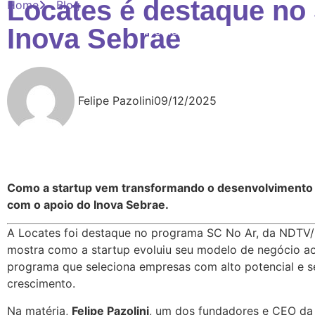
Locates é destaque no
Home
Blog
Inova Sebrae
Home
Sobre
Analytic
Felipe Pazolini
09/12/2025
Como a startup vem transformando o desenvolvimento i
com o apoio do Inova Sebrae.
A Locates foi destaque no programa SC No Ar, da NDTV
mostra como a startup evoluiu seu modelo de negócio ao
programa que seleciona empresas com alto potencial e se
crescimento.
Na matéria,
Felipe Pazolini
, um dos fundadores e CEO da