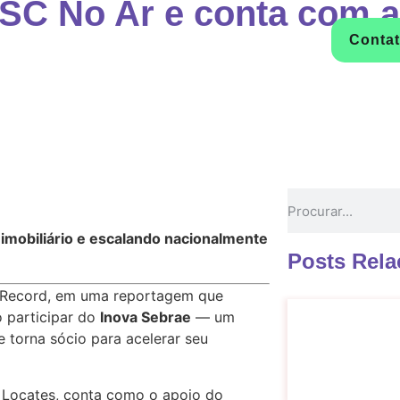
 SC No Ar e conta com 
s
Real Estate
Cases
Conteúdo
Conta
mobiliário e escalando nacionalmente
Posts Rel
/Record, em uma reportagem que
 participar do
Inova Sebrae
— um
 torna sócio para acelerar seu
 Locates, conta como o apoio do